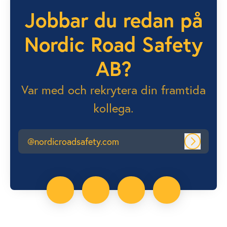
Jobbar du redan på
Nordic Road Safety
AB?
Var med och rekrytera din framtida
kollega.
@nordicroadsafety.com
Logga in