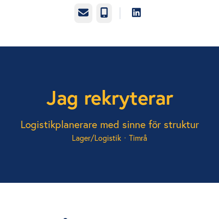
E-post
Telefon
Jag rekryterar
Logistikplanerare med sinne för struktur
Lager/Logistik
·
Timrå