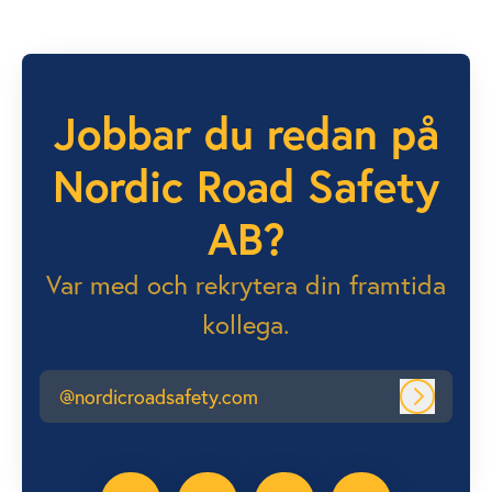
Jobbar du redan på
Nordic Road Safety
AB?
Var med och rekrytera din framtida
kollega.
@nordicroadsafety.com
Logga in